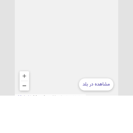
اطلاعات تماس
آدرس مرکز یک:
قزوین، چهارراه ولیعصر(عج)، جنب بانک